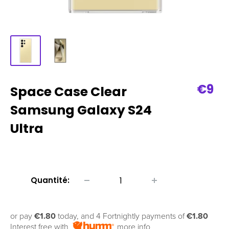
Prix
€9
Space Case Clear
de
Samsung Galaxy S24
vent
Ultra
Quantité:
or pay
€1.80
today, and 4 Fortnightly payments of
€1.80
Interest free with
more info