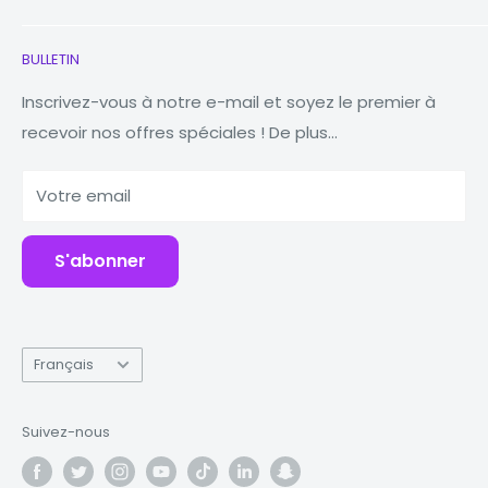
écouteurs
Contactez-nous
BULLETIN
Montres
Notre histoire
Macbooks
Réduire Réutiliser Recycler
Inscrivez-vous à notre e-mail et soyez le premier à
recevoir nos offres spéciales ! De plus...
Comprimés
Pourquoi Fonez ?
Banques d'alimentation
Votre email
Accessoires
S'abonner
Langue
Français
Suivez-nous