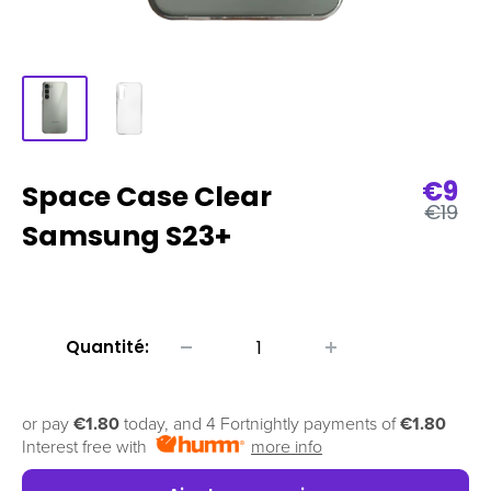
Prix
€9
Space Case Clear
Prix
de
€19
régulie
Samsung S23+
vent
Quantité:
or pay
€1.80
today, and 4 Fortnightly payments of
€1.80
Interest free with
more info