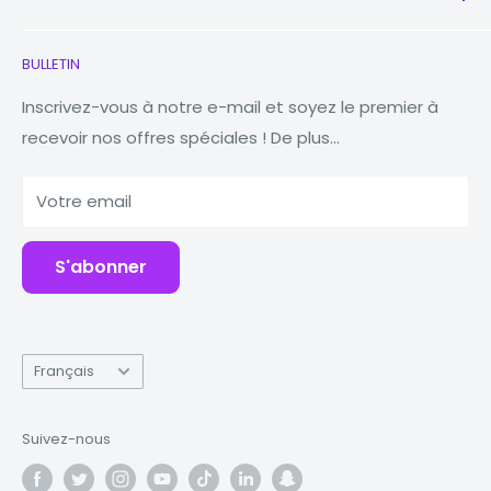
Nouveau
écouteurs
Contactez-nous
BULLETIN
Montres
Notre histoire
Macbooks
Réduire Réutiliser Recycler
Inscrivez-vous à notre e-mail et soyez le premier à
recevoir nos offres spéciales ! De plus...
Comprimés
Pourquoi Fonez ?
Banques d'alimentation
Votre email
Accessoires
S'abonner
Langue
Français
Suivez-nous