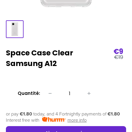
Prix
€9
Space Case Clear
Prix
de
€19
régulie
Samsung A12
vent
Quantité:
or pay
€1.80
today, and 4 Fortnightly payments of
€1.80
Interest free with
more info