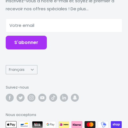
Macbooks
Réduire Réutiliser Recycler
Inscrivez-vous à notre e-mail et soyez le premier à
recevoir nos offres spéciales ! De plus...
Comprimés
Pourquoi Fonez ?
Banques d'alimentation
Votre email
Accessoires
S'abonner
Langue
Français
Suivez-nous
Nous acceptons