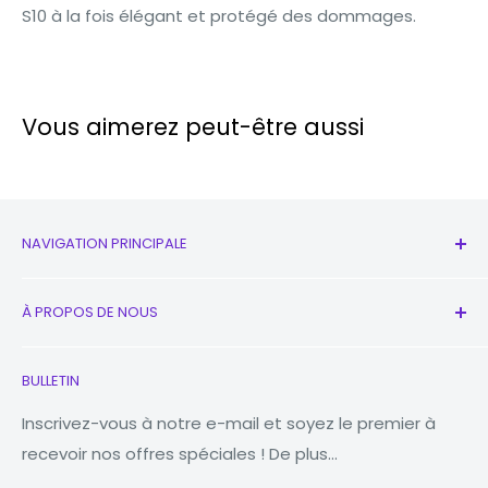
S10 à la fois élégant et protégé des dommages.
Vous aimerez peut-être aussi
NAVIGATION PRINCIPALE
Tous les produits
À PROPOS DE NOUS
Nouveau
écouteurs
Contactez-nous
BULLETIN
Montres
Notre histoire
Macbooks
Réduire Réutiliser Recycler
Inscrivez-vous à notre e-mail et soyez le premier à
recevoir nos offres spéciales ! De plus...
Comprimés
Pourquoi Fonez ?