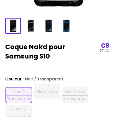
Prix
€9
Coque Nakd pour
Prix
€24
de
régulier
Samsung S10
vent
Couleur.:
Noir / Transparent
Noir /
Bleu / Clair
Bleu foncé /
Transparent
Transparent
Blanc /
Transparent