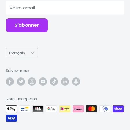
Banques d'alimentation
Votre email
Accessoires
S'abonner
Langue
Français
Suivez-nous
Nous acceptons