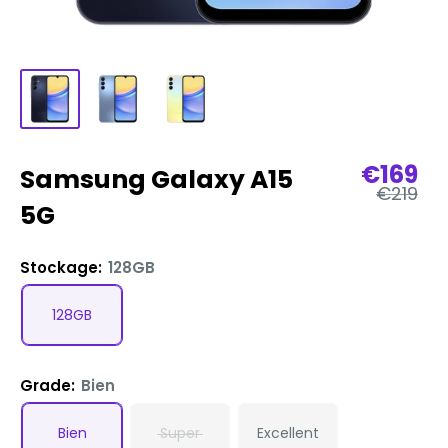
Prix
€169
Samsung Galaxy A15
Prix
de
€219
régulier
5G
vente
Stockage:
128GB
128GB
Grade:
Bien
Bien
Super
Excellent