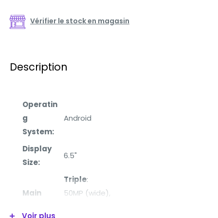
Vérifier le stock en magasin
Description
Operatin
g
Android
System:
Display
6.5"
Size:
Triple
:
Main
50MP (wide),
Camera:
5MP (
ultrawide),
Voir plus