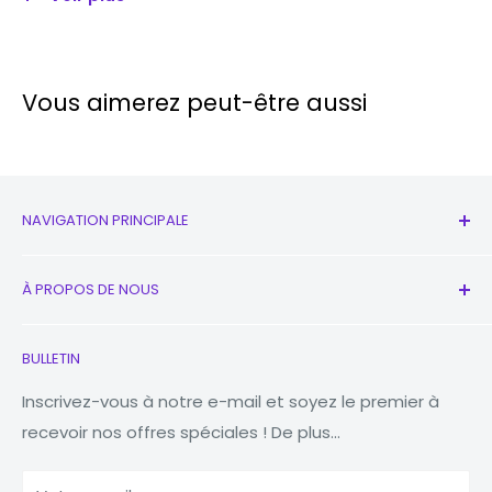
2MP (macro)
Front
13MP (wide)
Camera:
Vous aimerez peut-être aussi
Process
Mediatek Dimensity 6100+ (6 nm)
or:
Storage
128GB
NAVIGATION PRINCIPALE
MEMORY
RAM
4GB
Tous les produits
À PROPOS DE NOUS
Extended
microSDXC (uses
Nouveau
Storage
shared SIM slot)
écouteurs
Contactez-nous
BULLETIN
Montres
Notre histoire
Macbooks
Réduire Réutiliser Recycler
Inscrivez-vous à notre e-mail et soyez le premier à
Blueto
5.3
recevoir nos offres spéciales ! De plus...
Comprimés
Pourquoi Fonez ?
oth
Banques d'alimentation
Wi-Fi
Yes