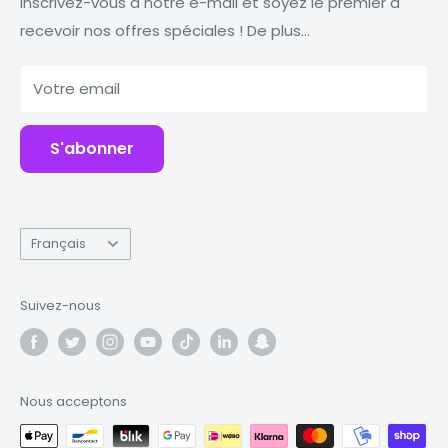
Macbooks
Réduire Réutiliser Recycler
Inscrivez-vous à notre e-mail et soyez le premier à
recevoir nos offres spéciales ! De plus...
Comprimés
Pourquoi Fonez ?
Banques d'alimentation
Votre email
Accessoires
S'abonner
Langue
Français
Suivez-nous
Nous acceptons