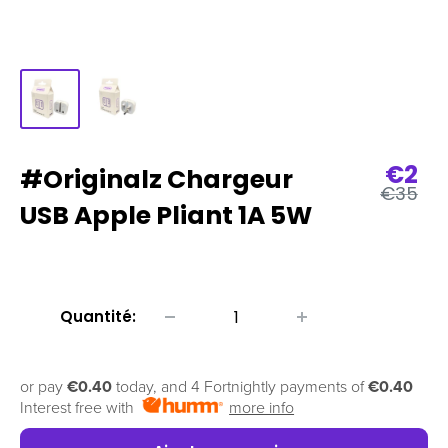
Prix
€2
#Originalz Chargeur
Prix
€35
de
régulier
USB Apple Pliant 1A 5W
vent
Quantité:
or pay
€0.40
today, and 4 Fortnightly payments of
€0.40
Interest free with
more info