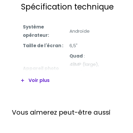
Spécification technique
Système
Androïde
opérateur:
Taille de l'écran :
6,5"
Quad
:
48MP (large),
Appareil photo
8MP (ultra large),
principal :
Voir plus
2MP (micro),
2MP (profondeur)
Caméra frontale :
16MP
Processeur:
Qualcomm SM6125 Snapdra
Vous aimerez peut-être aussi
Stockage
128GB