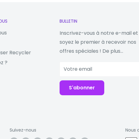
emplacement dédié)
OUS
BULLETIN
DS
ous
Inscrivez-vous à notre e-mail et
soyez le premier à recevoir nos
offres spéciales ! De plus...
iser Recycler
z ?
Votre email
-C 2.0
S'abonner
IM (Nano-SIM, double
c A-GPS, GLONASS,
 BDS
Suivez-nous
Nous 