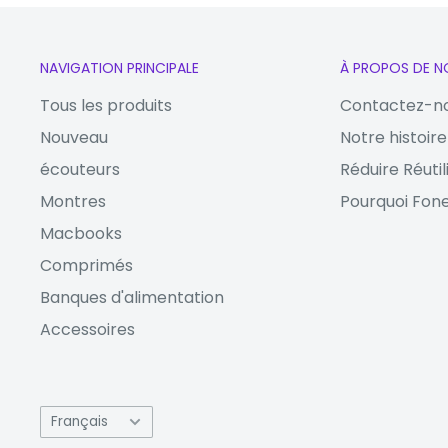
MÉMOIRE
BÉLIER
4GB
Stockage
microSDXC (
NAVIGATION PRINCIPALE
À PROPOS DE N
étendu
S, GALILEO, B
Tous les produits
Contactez-n
Nouveau
Notre histoire
Prise audio
3.5mm
écouteurs
Réduire Réutil
Bluetooth
5.0
Montres
Pourquoi Fone
Macbooks
Wi-Fi
Oui
CONNECTIVITÉ
Comprimés
USB
USB Type
Banques d'alimentation
Type de carte
Double S
Accessoires
SIM
veille)
GPS
stockage
Oui, ave
étendu
GALILEO,
Langue
Français
4G :
Oui