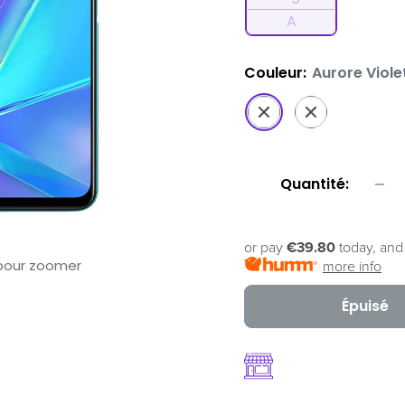
A
Couleur:
Aurore Viole
Aurore
Noir
Violet
Crépuscule
Quantité:
or pay
€39.80
today, and
 pour zoomer
more info
Épuisé