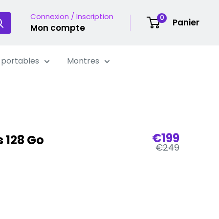
Connexion / Inscription
0
Panier
Mon compte
 portables
Montres
Prix
€199
 128 Go
Prix
de
€249
régulier
vente