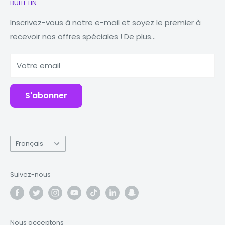
BULLETIN
Montres
Notre histoire
Macbooks
Réduire Réutiliser Recycler
Inscrivez-vous à notre e-mail et soyez le premier à
recevoir nos offres spéciales ! De plus...
Comprimés
Pourquoi Fonez ?
Banques d'alimentation
Votre email
Accessoires
S'abonner
Langue
Français
Suivez-nous
Nous acceptons