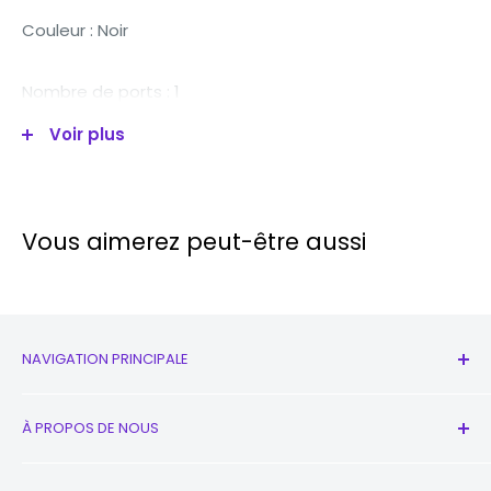
Couleur :
Noir
Nombre de ports :
1
Voir plus
Type :
Chargeur mural
Vous aimerez peut-être aussi
NAVIGATION PRINCIPALE
Tous les produits
À PROPOS DE NOUS
Nouveau
écouteurs
Contactez-nous