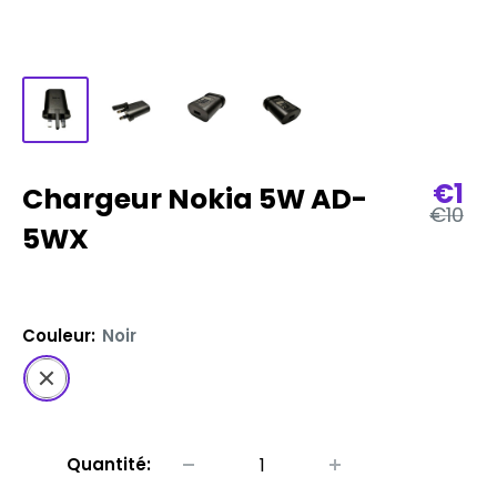
Prix
€1
Chargeur Nokia 5W AD-
Prix
€10
de
régulie
5WX
ven
Couleur:
Noir
Noir
Quantité: