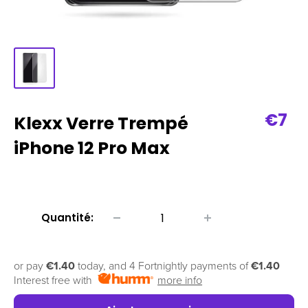
Prix
€7
Klexx Verre Trempé
de
iPhone 12 Pro Max
vent
Quantité:
or pay
€1.40
today, and 4 Fortnightly payments of
€1.40
Interest free with
more info