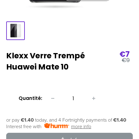
Prix
€7
Klexx Verre Trempé
Prix
de
€9
régulie
Huawei Mate 10
vent
Quantité:
or pay
€1.40
today, and 4 Fortnightly payments of
€1.40
Interest free with
more info