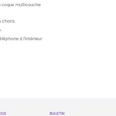
La coque multicouche
s chocs.
.
léphone à l'intérieur
OUS
BULLETIN