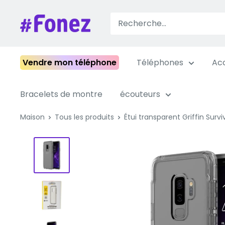
Passer
au
Fonez
contenu
Vendre mon téléphone
Téléphones
Acc
Bracelets de montre
écouteurs
Maison
Tous les produits
Étui transparent Griffin Survi