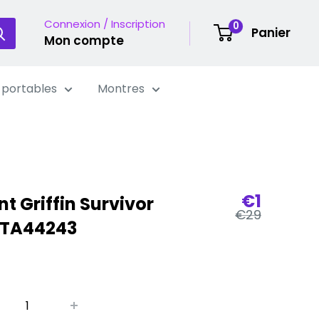
Connexion / Inscription
0
Panier
Mon compte
 portables
Montres
Prix
€1
nt Griffin Survivor
Prix
€29
de
 TA44243
régulier
vente