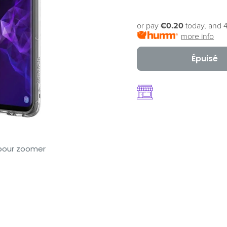
or pay
€0.20
today, and 4
more info
Épuisé
 pour zoomer