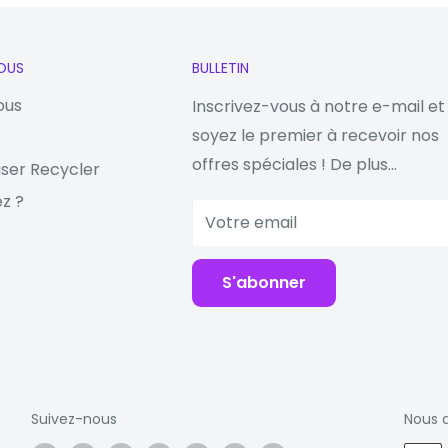
u'à 1,8 fois et
en même temps.
OUS
BULLETIN
 portable charge
oid, comme un
ous
Inscrivez-vous à notre e-mail et
ie en seulement
soyez le premier à recevoir nos
offres spéciales ! De plus...
iser Recycler
z ?
e téléphone
Votre email
téléphones ne sont
s pouvez charger
S'abonner
ge que le
accepte une
 pas plus
geur mural
 dicte la vitesse
Suivez-nous
Nous 
ntre les séries 8