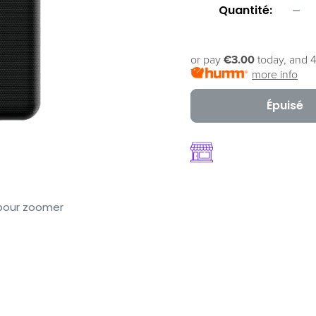
Quantité:
or pay
€3.00
today, and 4
more info
Épuisé
 pour zoomer