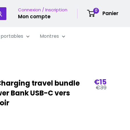
Connexion / Inscription
0
Panier
Mon compte
 portables
Montres
Prix
€15
Charging travel bundle
Prix
de
€39
er Bank USB-C vers
régulier
vente
oir