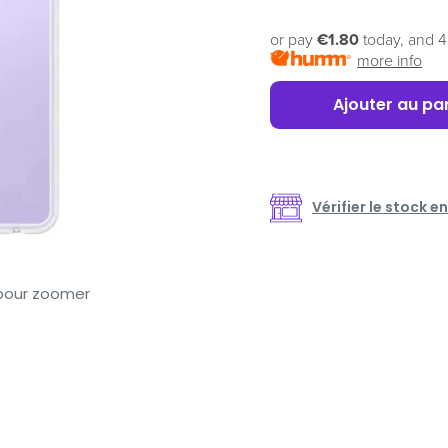
or pay
€1.80
today, and 4
more info
Ajouter au pa
Vérifier le stock 
 pour zoomer