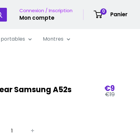
Connexion / Inscription
0
Panier
Mon compte
 portables
Montres
Prix
€9
lear Samsung A52s
Prix
de
€19
régulier
vente