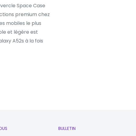
ouvercle Space Case
uctions premium chez
es mobiles le plus
le et légère est
axy A52s à la fois
OUS
BULLETIN