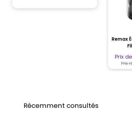
Remax É
Fi
Prix
Prix d
de
Prix 
vent
Récemment consultés