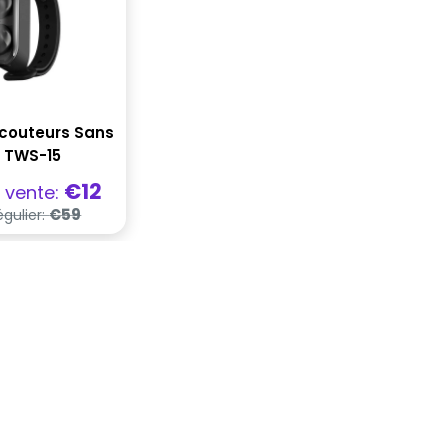
couteurs Sans
l TWS-15
€12
e vente:
Prix
€59
régulier:
régulier
e