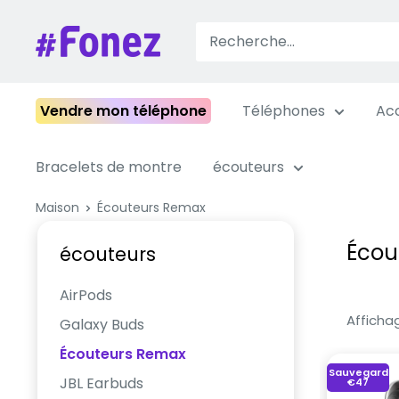
Passer
au
Fonez
contenu
Vendre mon téléphone
Téléphones
Acc
Bracelets de montre
écouteurs
Maison
Écouteurs Remax
Écou
écouteurs
AirPods
Affichag
Galaxy Buds
Écouteurs Remax
Sauvegarde
JBL Earbuds
€47